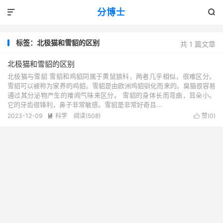
分博士


标签：北极猫和雪貂的区别
共 1 篇文章
北极猫和雪貂的区别
北极猫与雪貂 雪貂和鸡貂同属于黄鼠狼科，两者几乎相似，很难区分。
雪貂可以被称为家养的鸡貂。雪貂是由欧洲鸡貂驯化而来的。臭猫很容易
通过其分泌物产生的难闻气味来区分。 雪貂的身体长而弯曲，耳朵小。
它的牙齿很锋利，鼻子非常敏感。雪貂是非常好奇且...
2023-12-09
科学
阅读(508)
赞(
0
)

