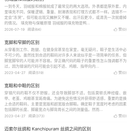
一到冬天，羽绒服和棉服就成了最常见的两大选项。外表都是厚外套，内
里填充不同，保暖逻辑、重量、耐潮表现和打理方式都不一样。选错不一
定会“冻哭”，但可能出现又臃肿又不暖、出汗后更冷，或清洗一次就瘪掉
的情况。 填充物与保暖原理 羽绒服的填充物是鸭...
2026-07-19
阅读(64)
赞(
0
)

宽脚和窄脚的区别
从穿着到工作、跑腿、在健身房甚至在家里，毫无疑问，鞋子是生活中必
不可少的。虽然找到合适的鞋码对许多人来说似乎是一项简单的任务，但
脚宽脚窄的人可能并不容易。穿正确尺码的鞋子的重要性怎么强调都不为
过，因为错误的尺码可能会引起不适、鸡眼、指甲向内...
2023-04-27
阅读(519)
赞(
0
)

宽鞋和中鞋的区别
穿错尺码的鞋不仅不舒服，还会导致脚部不适，包括莫顿氏神经瘤、嵌
甲、老茧、鸡眼甚至跖骨痛。为避免这些情况并获得舒适感，重要的是换
上合适的鞋码，主要是宽版和超宽版合脚鞋。确定鞋子宽度时考虑的因素
包括脚的长度、脚最宽点与脚背周长之间的测量值。然而...
2023-04-27
阅读(373)
赞(
0
)

迈索尔丝绸和 Kanchipuram 丝绸之间的区别