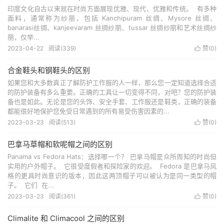
印度文化自古以来就在时尚方面展现优雅、现代、优雅和传统。 有多种
面料，通常称为纱丽，包括 Kanchipuram 丝绸、Mysore 丝绸、
banarasi丝绸、kanjeevaram 丝绸纱丽、tussar 丝绸纱丽和艺术丝绸纱
丽，仅举...
2023-04-22
阅读(339)
赞(
0
)

合金鞋头和钢鞋头的区别
如果您和大多数真正了解防护工作服的人一样，那么您一定知道选择合适
的防护装备有多么重要。正确的工具让一切变得不同，对吧？您的防护装
备也是如此。无论是您的头饰、安全手套、工作服还是鞋类，正确的装备
都能很好地保护您免受日常遇到的所有易受伤害因素的...
2023-03-23
阅读(513)
赞(
0
)

巴拿马草帽和软呢帽之间的区别
Panama vs Fedora Hats：选择哪一个？ 巴拿马帽是众所周知的时尚但
实用的户外帽子。 它很受度假者和探险家的欢迎。 Fedora 是巴拿马风
格的更具时尚意识的版本，因此这两顶帽子可以被认为是同一类型的帽
子。 它们 在...
2023-03-23
阅读(361)
赞(
0
)

Climalite 和 Climacool 之间的区别