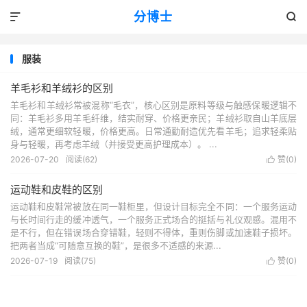
分博士


服装
羊毛衫和羊绒衫的区别
羊毛衫和羊绒衫常被混称“毛衣”，核心区别是原料等级与触感保暖逻辑不
同：羊毛衫多用羊毛纤维，结实耐穿、价格更亲民；羊绒衫取自山羊底层
绒，通常更细软轻暖，价格更高。日常通勤耐造优先看羊毛；追求轻柔贴
身与轻暖，再考虑羊绒（并接受更高护理成本）。 ...
2026-07-20
阅读(62)
赞(
0
)

运动鞋和皮鞋的区别
运动鞋和皮鞋常被放在同一鞋柜里，但设计目标完全不同：一个服务运动
与长时间行走的缓冲透气，一个服务正式场合的挺括与礼仪观感。混用不
是不行，但在错误场合穿错鞋，轻则不得体，重则伤脚或加速鞋子损坏。
把两者当成“可随意互换的鞋”，是很多不适感的来源...
2026-07-19
阅读(75)
赞(
0
)
