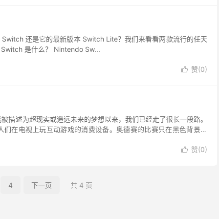
witch 还是它的最新版本 Switch Lite？我们来看看两款流行的任天
 是什么？ Nintendo Sw...
赞(
0
)

能被描述为超现实或遥远未来的梦想以来，我们已经走了很长一段路。
一款允许人们在电视上玩互动游戏的消费设备。奥德赛的比赛只在黑色背景上
赞(
0
)

4
下一页
共 4 页