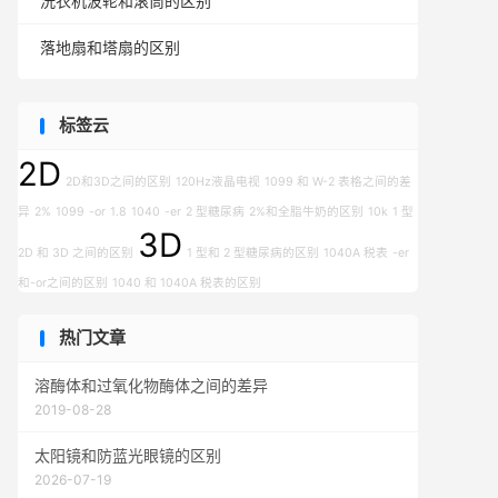
洗衣机波轮和滚筒的区别
落地扇和塔扇的区别
标签云
2D
2D和3D之间的区别
120Hz液晶电视
1099 和 W-2 表格之间的差
异
2%
1099
-or
1.8
1040
-er
2 型糖尿病
2%和全脂牛奶的区别
10k
1 型
3D
2D 和 3D 之间的区别
1 型和 2 型糖尿病的区别
1040A 税表
-er
和-or之间的区别
1040 和 1040A 税表的区别
热门文章
溶酶体和过氧化物酶体之间的差异
2019-08-28
太阳镜和防蓝光眼镜的区别
2026-07-19