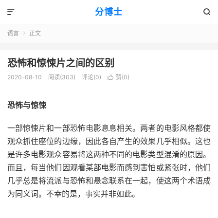
分博士


语言
正文

恐怖和惊悚片之间的区别
2020-08-10
阅读(303)
评论(0)
赞(
0
)

恐怖与惊悚
一部
惊悚片和一部恐怖电影
息息相关。两者的电影风格都使
观众抓住座位的边缘，因此各自产生的效果几乎相似。这也
是许多电影观众容易将这两种不同的电影类型混淆的原因。
而且，每当他们因观看某部电影而感到害怕或紧张时，他们
几乎总是将流派与恐怖和悬念联系在一起，使这两个术语成
为同义词。不幸的是，事实并非如此。