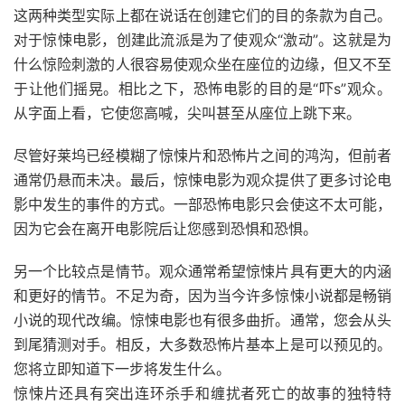
这两种类型实际上都在
说话
在创建它们的目的条款为自己。
对于惊悚电影，创建此流派是为了使观众“激动”。这就是为
什么惊险刺激的人很容易使观众坐在座位的边缘，但又不至
于让他们摇晃。相比之下，恐怖电影的目的是“吓s”观众。
从字面上看，它使您高喊，尖叫甚至从座位上跳下来。
尽管好莱坞已经模糊了惊悚片和恐怖片之间的鸿沟，但前者
通常仍悬而未决。最后，惊悚电影为观众提供了更多讨论电
影中发生的事件的方式。一部恐怖电影只会使这不太可能，
因为它会在离开电影院后让您感到恐惧和恐惧。
另一个比较点是情节。观众通常希望惊悚片具有更大的内涵
和更好的情节。不足为奇，因为当今许多惊悚小说都是畅销
小说的
现代
改编。惊悚
电影
也有很多曲折。通常，您会从头
到尾猜测对手。相反，大多数恐怖片基本上是可以预见的。
您将立即知道下一步将发生什么。
惊悚片还具有突出连环杀手和缠扰者死亡的故事的独特特