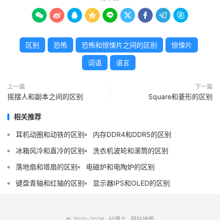









区别
恐怖
恐怖和惊悚片之间的区别
惊悚片
词语
语言
上一篇
下一篇
摇摆人和副本之间的区别
Square和菱形的区别
相关推荐
耳机动圈和动铁的区别
内存DDR4和DDR5的区别
冰箱风冷和直冷的区别
洗衣机波轮和滚筒的区别
落地扇和塔扇的区别
电磁炉和电陶炉的区别
键盘青轴和红轴的区别
显示器IPS和OLED的区别
© 2010-2026
分博士
网站地图