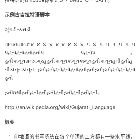
拉特语的Unicode标准是U + 0A80–U + 0AFF。
示例古吉拉特语脚本
ઝૂંપડી-કરાડી
તાતાતાતાતા૧૪ ૪ ૪ ૪ ૪ ૪ ૪ ૪ ૪ ૫ ૪ ૫ ૫ ૫ ૫ ૫ ૫
૫હતોહતોહતોહતો૫ ૫હતો૫。
હતીકાનૂનસત્યાગ્રહહતીકાનૂનકાનૂનકાનૂનહતીકાનૂનહતીહતીહ
તીકાનૂનકાનૂન હતોહતોહતોહતોહતોહતોહતોહતોહતોહતોહતોહતો
હતો
હતી૪થીહતીહતીહતીહતીહતીહતીહતીહતીહતી。
http://en.wikipedia.org/wiki/Gujarati_Language
概要
印地语的书写
系统
在每个单词的上方都有一条水平线，