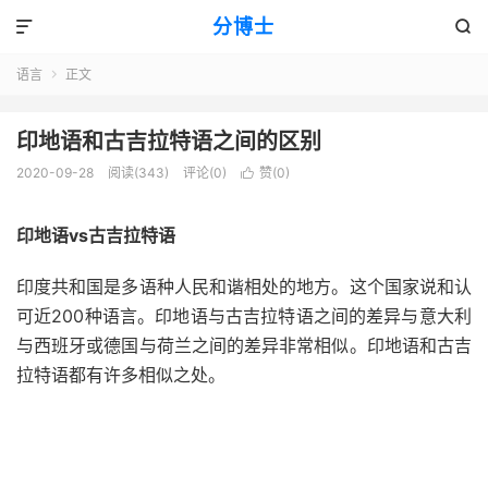
分博士


语言
正文

印地语和古吉拉特语之间的区别
2020-09-28
阅读(343)
评论(0)
赞(
0
)

印地语vs古吉拉特语
印度共和国是多语种人民和谐相处的地方。这个国家说和认
可近200种语言。印地语与古吉拉特语之间的差异与意大利
与西班牙或德国与荷兰之间的差异非常相似。印地语和古吉
拉特语都有许多相似之处。