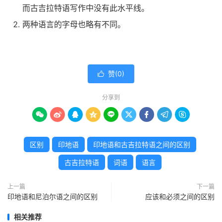
而古吉拉特语写作中没有此水平线。
两种语言的字母也略有不同。
赞(
0
)

分享到









区别
印地语
印地语和古吉拉特语之间的区别
古吉拉特语
词语
语言
上一篇
下一篇
印地语和尼泊尔语之间的区别
应该和必须之间的区别
相关推荐