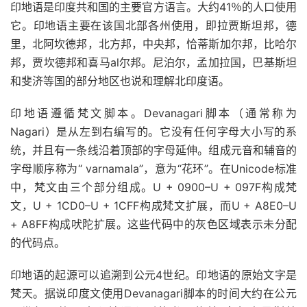
印地语是印度共和国的主要官方
语言
。大约41％的人口使用
它。
印地语主要
在该国北部各州使用，即拉贾斯坦邦，德
里，北阿坎德邦，北方邦，中央邦，恰蒂斯加尔邦，比哈尔
邦，贾坎德邦和喜马al尔邦。尼泊尔，孟加拉国，巴基斯坦
和斐济等国的部分地区也说和理解北印度语。
印地语遵循梵文脚本。Devanagari脚本（通常称为
Nagari）是从左到右编写的。它没有任何字母大小写的系
统，并且有一条线沿着顶部的字母延伸。组成元音和辅音的
字母顺序称为“ varnamala”，意为“花环”。在Unicode标准
中，梵文由三个部分组成。U + 0900–U + 097F构成梵
文，U + 1CD0–U + 1CFF构成梵文扩展，而U + A8E0–U
+ A8FF构成吠陀扩展。这些代码中的灰色区域表示未分配
的
代码
点。
印地语的起源可以追溯到公元4世纪。印地语的原始文字是
梵天。据说印度文使用Devanagari脚本的时间大约在公元