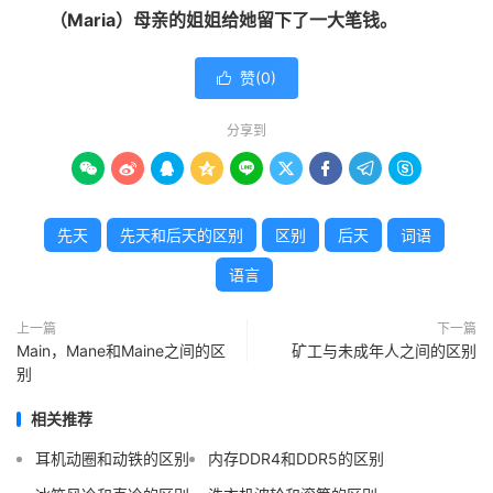
（Maria）母亲的姐姐给她留下了一大笔钱。
赞(
0
)

分享到









先天
先天和后天的区别
区别
后天
词语
语言
上一篇
下一篇
Main，Mane和Maine之间的区
矿工与未成年人之间的区别
别
相关推荐
耳机动圈和动铁的区别
内存DDR4和DDR5的区别