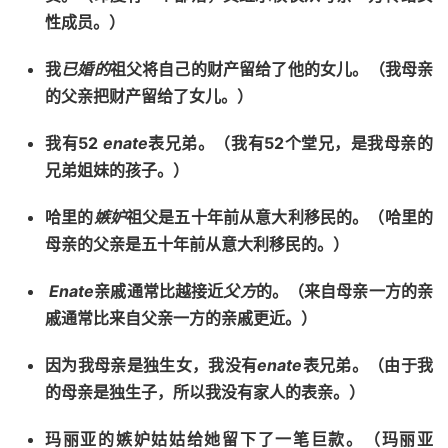
性成员。）
我
已婚的
祖父将自己的财产留给了他的女儿。（我母亲
的父亲把财产留给了女儿。）
我有52
enate
表兄弟。（我有52个堂兄，是我母亲的
兄弟姐妹的孩子。）
哈里的
嫉妒
祖父是五十年前从意大利移民的。（哈里的
母亲的父亲是五十年前从意大利移民的。）
Enate
亲戚通常比越接近
父方
的。（来自母亲一方的亲
戚通常比来自父亲一方的亲戚更近。）
因为我母亲是独生女，我没有
enate
表兄弟。（由于我
的母亲是独生子，所以我没有家人的表亲。）
玛丽亚的嫉妒姑姑给她留下了一笔巨款。（玛丽亚