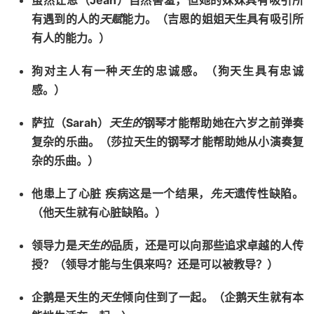
虽然让恩（Jean）自然害羞，但她的妹妹具有吸引所
有遇到的人的
天赋
能力。（吉恩的姐姐天生具有吸引所
有人的能力。）
狗对主人有一种
天生
的忠诚感。（狗天生具有忠诚
感。）
萨拉（Sarah）
天生的
钢琴
才能
帮助她在六岁之前弹奏
复杂的乐曲。（莎拉天生的钢琴才能帮助她从小演奏复
杂的乐曲。）
他患上了
心脏
疾病
这是一个结果，
先天
遗传性缺陷。
（他天生就有心脏缺陷。）
领导力是
天生的
品质，还是可以向那些追求卓越的人传
授？（领导才能与生俱来吗？还是可以被教导？）
企鹅是天生的
天生
倾向住到了一起。（企鹅天生就有本