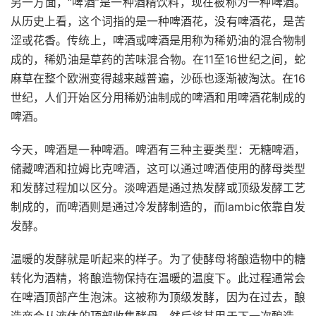
另一方面，“啤酒”是一种酒精饮料，现在被称为一种啤酒。
从历史上看，这个词指的是一种啤酒花，没有啤酒花，是苦
涩或花香。传统上，啤酒或啤酒是用称为稀奶油的混合物制
成的，稀奶油是草药的苦味混合物。在11至16世纪之间，蛇
麻草在整个欧洲变得越来越普遍，沙砾也逐渐被淘汰。在16
世纪，人们开始区分用稀奶油制成的啤酒和用啤酒花制成的
啤酒。
今天，啤酒是一种啤酒。啤酒有三种主要类型：无糖啤酒，
储藏啤酒和拉姆比克啤酒，这可以通过
啤酒
使用的酵母类型
和发酵过程加以区分。淡啤酒是通过热发酵或顶级发酵工艺
制成的，而啤酒则是通过冷发酵制造的，而lambic依靠自发
发酵。
温暖的发酵就是听起来的样子。为了使酵母将酿造物中的
糖
转化为酒精，将酿造物保持在温暖的温度下。此过程通常会
在啤酒顶部产生泡沫。这被称为顶级发酵，因为在过去，酿