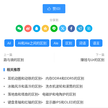
赞(
0
)

分享到









Ail
Ail和Ale之间的区别
Ale
区别
词语
语言
上一篇
下一篇
路与骑的区别
赚钱与Ur的区别
相关推荐
耳机动圈和动铁的区别
内存DDR4和DDR5的区别
冰箱风冷和直冷的区别
洗衣机波轮和滚筒的区别
落地扇和塔扇的区别
电磁炉和电陶炉的区别
键盘青轴和红轴的区别
显示器IPS和OLED的区别