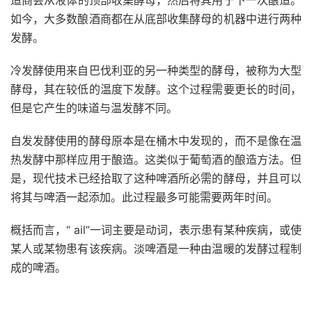
造商会从
液体
的顶部收集酵母，然后将其用于下一次酿造。
如今，大多数酿酒商都在从底部收集酵母的机器中进行两种
发酵。
冷发酵使用来自巴伐利亚的另一种类型的酵母，被称为大型
酵母，其在较低的温度下发酵。这个过程需要更长的时间，
但是它产生的味道与温发酵不同。
自发发酵使用的酵母原本是在桶木中发现的，而不是像在温
热发酵中那样应用于酿造。这类似于葡萄酒的酿造方法。但
是，现代
技术
已经拾取了这种啤酒所必需的酵母，并且可以
将其与啤酒一起添加。此过程最多可能
需要
两年时间。
概括而言，“ ail”一词主要是动词，表示患有某种疾病，或使
某人或某物患有该疾病。淡啤酒是一种由温暖的发酵过程制
成的啤酒。