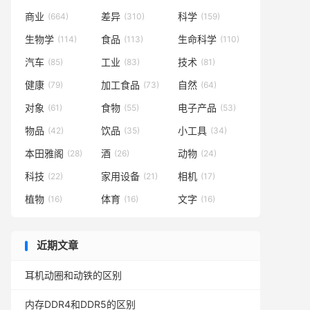
商业
差异
科学
(664)
(310)
(159)
生物学
食品
生命科学
(114)
(113)
(110)
汽车
工业
技术
(85)
(83)
(81)
健康
加工食品
自然
(79)
(73)
(64)
对象
食物
电子产品
(61)
(55)
(53)
物品
饮品
小工具
(42)
(35)
(34)
本田雅阁
酒
动物
(28)
(26)
(24)
科技
家用设备
相机
(22)
(21)
(17)
植物
体育
文字
(16)
(16)
(16)
近期文章
耳机动圈和动铁的区别
内存DDR4和DDR5的区别