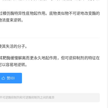
过模仿酶特异性底物起作用。底物类似物不可逆地改变酶的
物浓度来逆转。
使其失活的分子。
其靶酶缓慢解离而更永久地起作用，但可逆抑制剂的特征在
可以容易地逆转。
赞(
0
)

不可逆酶抑制剂和可逆酶抑制剂之间的差异