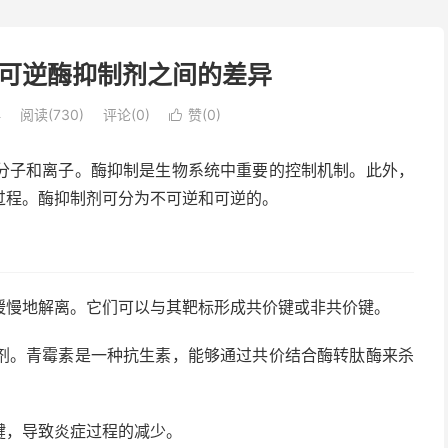
可逆酶抑制剂之间的差异
学
阅读(730)
评论(0)
赞(
0
)

分子和离子。酶抑制是生物系统中重要的控制机制。此外，
过程。酶抑制剂可分为不可逆和可逆的。
缓慢地解离。它们可以与其靶标形成共价键或非共价键。
剂。青霉素是一种抗生素，能够通过共价结合酶转肽酶来杀
键，导致炎症过程的减少。