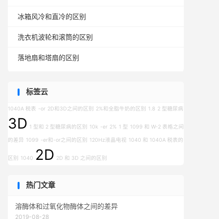
冰箱风冷和直冷的区别
洗衣机波轮和滚筒的区别
落地扇和塔扇的区别
标签云
1040A 税表
-or
2D和3D之间的区别
2%和全脂牛奶的区别
1.8
2 型糖尿病
3D
1 型和 2 型糖尿病的区别
10k
-er
2%
1 型
1099 和 W-2 表格之间
的差异
1099
-er和-or之间的区别
120Hz液晶电视
1040 和 1040A 税表的
2D
区别
1040
2D 和 3D 之间的区别
热门文章
溶酶体和过氧化物酶体之间的差异
2019-08-28