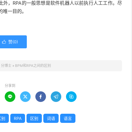
此外，RPA的一般思想是软件机器人以前执行人工工作。尽
的唯一目的。
赞(
0
)

：
分博士
»
BPM和RPA之间的区别
分享到





区别
RPA
区别
词语
语言