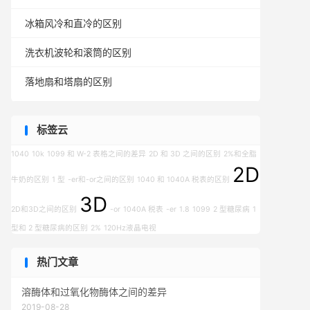
冰箱风冷和直冷的区别
洗衣机波轮和滚筒的区别
落地扇和塔扇的区别
标签云
1040
10k
1099 和 W-2 表格之间的差异
2D 和 3D 之间的区别
2%和全脂
2D
牛奶的区别
1 型
-er和-or之间的区别
1040 和 1040A 税表的区别
3D
2D和3D之间的区别
-or
1040A 税表
-er
1.8
1099
2 型糖尿病
1
型和 2 型糖尿病的区别
2%
120Hz液晶电视
热门文章
溶酶体和过氧化物酶体之间的差异
2019-08-28