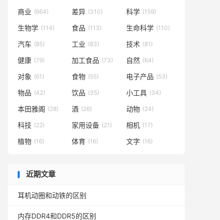
商业
差异
科学
(664)
(310)
(159)
生物学
食品
生命科学
(114)
(113)
(110)
汽车
工业
技术
(85)
(83)
(81)
健康
加工食品
自然
(79)
(73)
(64)
对象
食物
电子产品
(61)
(55)
(53)
物品
饮品
小工具
(42)
(35)
(34)
本田雅阁
酒
动物
(28)
(26)
(24)
科技
家用设备
相机
(22)
(21)
(17)
植物
体育
文字
(16)
(16)
(16)
近期文章
耳机动圈和动铁的区别
内存DDR4和DDR5的区别