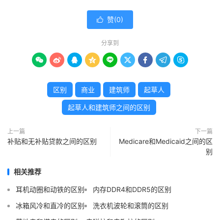
赞(
0
)

分享到









区别
商业
建筑师
起草人
起草人和建筑师之间的区别
上一篇
下一篇
补贴和无补贴贷款之间的区别
Medicare和Medicaid之间的区
别
相关推荐
耳机动圈和动铁的区别
内存DDR4和DDR5的区别
冰箱风冷和直冷的区别
洗衣机波轮和滚筒的区别