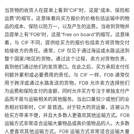
当货物的收货人在提单上看到“CIF”时，这是“成本、保险和
运费”的
缩写
。这意味着向买方报价的价格包括运输中的物
品的成本、
保险
以防万一，以及产生的运费。当收到货物并
且提单上有“FOB”时，这是“free on board”的缩写。这意味
着，与 CIF 不同，提供给买方的报价包括卖方将货物交付
给接收方的责任。通常，CIF 仅见于通过海运或水路运送到
整个国家/地区的货物。通过这个过程，卖方对货物负责，
直到他们通过他们的发货港口。在此之后，买方承担支付任
何额外累积或必要费用的责任。与 CIF 一样，FOB 通常仅
用于跨洋或通过水路发送的货物。FOB 允许卖方选择他们
为运费和保险支付的金额，同时允许买方专注于单独支付产
品而不是与运输相关的其他服务。当出口量较少或他们的业
务相对较新时，CIF 是首选。对于较大的货运量，这被认为
给买方带来不便，并且大多数人更喜欢其他运输方式。FOB
运输方式非常适合运输大量物品或高价值物品的人。大多数
人更喜欢其他运输方式。FOB 运输方式非常适合运输大量