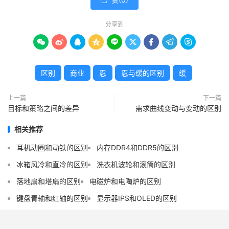

分享到









区别
商业
忍
忍与缓的区别
缓
上一篇
下一篇
目标和策略之间的差异
需求曲线变动与变动的区别
相关推荐
耳机动圈和动铁的区别
内存DDR4和DDR5的区别
冰箱风冷和直冷的区别
洗衣机波轮和滚筒的区别
落地扇和塔扇的区别
电磁炉和电陶炉的区别
键盘青轴和红轴的区别
显示器IPS和OLED的区别