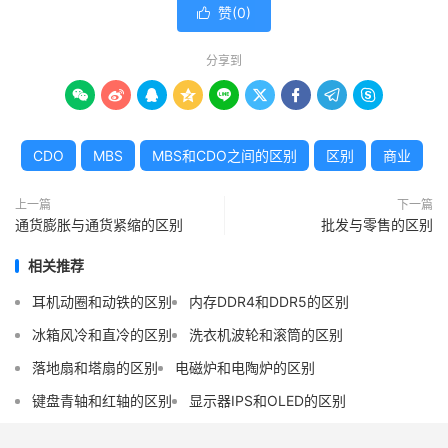
赞(
0
)

分享到









CDO
MBS
MBS和CDO之间的区别
区别
商业
上一篇
下一篇
通货膨胀与通货紧缩的区别
批发与零售的区别
相关推荐
耳机动圈和动铁的区别
内存DDR4和DDR5的区别
冰箱风冷和直冷的区别
洗衣机波轮和滚筒的区别
落地扇和塔扇的区别
电磁炉和电陶炉的区别
键盘青轴和红轴的区别
显示器IPS和OLED的区别