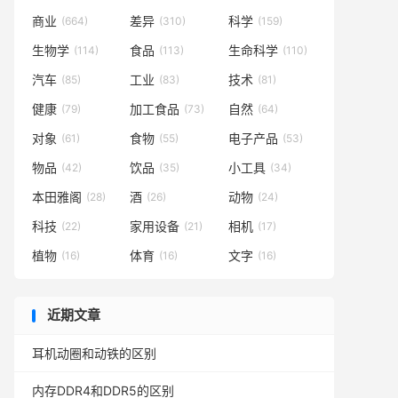
商业
差异
科学
(664)
(310)
(159)
生物学
食品
生命科学
(114)
(113)
(110)
汽车
工业
技术
(85)
(83)
(81)
健康
加工食品
自然
(79)
(73)
(64)
对象
食物
电子产品
(61)
(55)
(53)
物品
饮品
小工具
(42)
(35)
(34)
本田雅阁
酒
动物
(28)
(26)
(24)
科技
家用设备
相机
(22)
(21)
(17)
植物
体育
文字
(16)
(16)
(16)
近期文章
耳机动圈和动铁的区别
内存DDR4和DDR5的区别