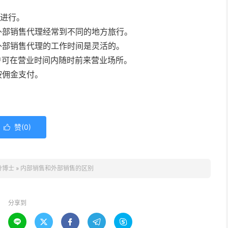
地进行。
外部销售代理经常到不同的地方旅行。
外部销售代理的工作时间是灵活的。
户可在营业时间内随时前来营业场所。
按佣金支付。
赞(
0
)

分博士
»
内部销售和外部销售的区别
分享到




