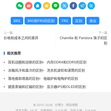









BRS
BRS和FRS的区别
FRS
区别
商业
上一篇
下一篇
价格和成本之间的差异
Chamilia 和 Pandora 珠子的区
别
相关推荐
耳机动圈和动铁的区别
内存DDR4和DDR5的区别
冰箱风冷和直冷的区别
洗衣机波轮和滚筒的区别
落地扇和塔扇的区别
电磁炉和电陶炉的区别
键盘青轴和红轴的区别
显示器IPS和OLED的区别
© 2010-2026
分博士
网站地图
请求次数：58 次，加载用时：0.076 秒，内存占用：5.16 MB