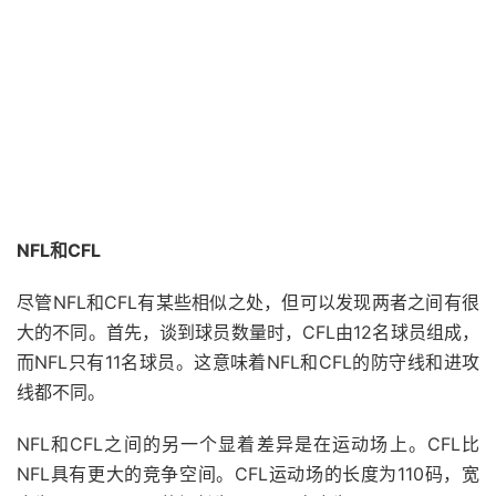
NFL和CFL
尽管NFL和CFL有某些相似之处，但可以发现两者之间有很
大的不同。首先，谈到球员数量时，CFL由12名球员组成，
而NFL只有11名球员。这意味着NFL和CFL的防守线和进攻
线都不同。
NFL和CFL之间的另一个显着差异是在运动场上。CFL比
NFL具有更大的竞争空间。CFL运动场的长度为110码，宽