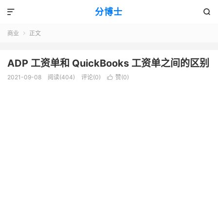
分博士


商业
正文

ADP 工资单和 QuickBooks 工资单之间的区别
2021-09-08
阅读(404)
评论(0)
赞(
0
)
