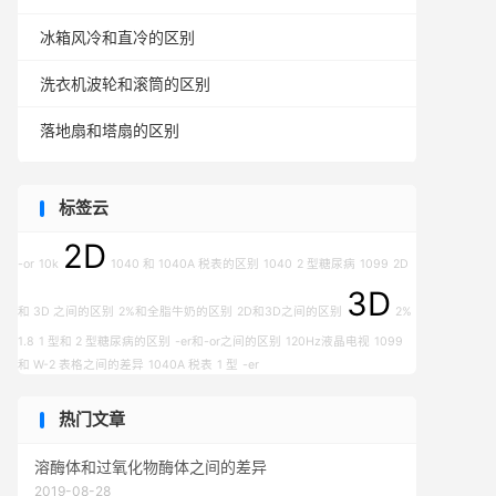
冰箱风冷和直冷的区别
洗衣机波轮和滚筒的区别
落地扇和塔扇的区别
标签云
2D
-or
10k
1040 和 1040A 税表的区别
1040
2 型糖尿病
1099
2D
3D
和 3D 之间的区别
2%和全脂牛奶的区别
2D和3D之间的区别
2%
1.8
1 型和 2 型糖尿病的区别
-er和-or之间的区别
120Hz液晶电视
1099
和 W-2 表格之间的差异
1040A 税表
1 型
-er
热门文章
溶酶体和过氧化物酶体之间的差异
2019-08-28