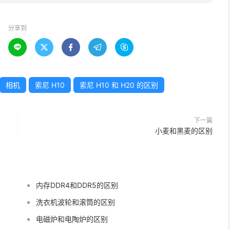
分享到





相机
索尼 H10
索尼 H10 和 H20 的区别
下一篇
小麦和黑麦的区别
内存DDR4和DDR5的区别
洗衣机波轮和滚筒的区别
电磁炉和电陶炉的区别