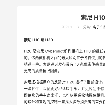
索尼 H10
2021-11-13
分类：
电子产
索尼 H10 与 H20
H20 是
索尼 Cyber​​shot
系列相机上 H10 的
的。这两款相机之间的最大区别在于各自使用的传
稍逊一筹。索尼通过发布带有 10 兆像素传感器的
更高的质量捕捉图像。
索尼还根据用户的反馈对 H20 进行了重新设计
一些控件，以便更好地适应手部，并更容易不假思
即使您的手有点出汗，也可以更轻松地握住相机。
的设计和直观的控制一直是大多数消费者的首要