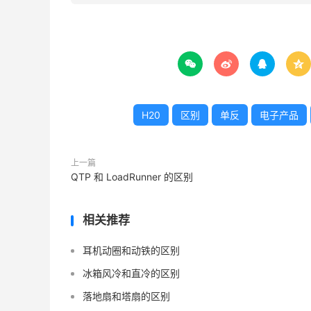




H20
区别
单反
电子产品
上一篇
QTP 和 LoadRunner 的区别
相关推荐
耳机动圈和动铁的区别
冰箱风冷和直冷的区别
落地扇和塔扇的区别