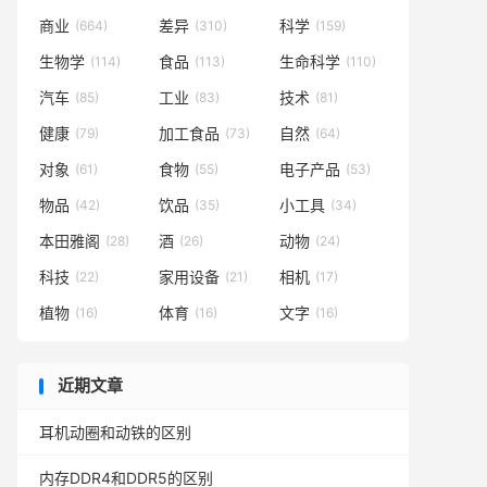
商业
差异
科学
(664)
(310)
(159)
生物学
食品
生命科学
(114)
(113)
(110)
汽车
工业
技术
(85)
(83)
(81)
健康
加工食品
自然
(79)
(73)
(64)
对象
食物
电子产品
(61)
(55)
(53)
物品
饮品
小工具
(42)
(35)
(34)
本田雅阁
酒
动物
(28)
(26)
(24)
科技
家用设备
相机
(22)
(21)
(17)
植物
体育
文字
(16)
(16)
(16)
近期文章
耳机动圈和动铁的区别
内存DDR4和DDR5的区别