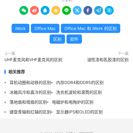
分享到









iWork
Office Mac
Office Mac 和 iWork 的区别
区别
软件
上一篇
下一篇
UHF麦克风和VHF麦克风的区别
油性漆和乳胶漆的区别
相关推荐
耳机动圈和动铁的区别
内存DDR4和DDR5的区别
冰箱风冷和直冷的区别
洗衣机波轮和滚筒的区别
落地扇和塔扇的区别
电磁炉和电陶炉的区别
键盘青轴和红轴的区别
显示器IPS和OLED的区别