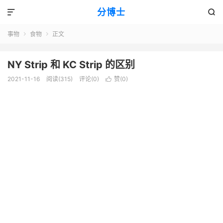
分博士


事物
食物
正文


NY Strip 和 KC Strip 的区别
2021-11-16
阅读(315)
评论(0)
赞(
0
)
