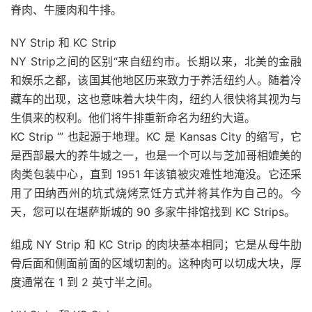
脊肉、牛腰肉和牛排。
NY Strip 和 KC Strip
NY Strip之间的区别“来自纽约市。长期以来，北美的金融
和娱乐之都，该国其他地区历来致力于养活纽约人。随着冷
藏车的出现，这也意味着大块牛肉，纽约人很快将其视为与
生俱来的权利。他们将牛排重新命名为纽约大道。
KC Strip ‘” 也起源于地理。
KC 是 Kansas City 的缩写，它
是西部最大的养牛城之一，也是一个可以与芝加哥相媲美的
肉类包装中心，直到 1951 年该镇被灾难性地淹没。它还采
用了田纳西州的坑式烧烤烹饪方式并将其作为自己的。
今
天，您可以在堪萨斯城的 90 多家牛排馆找到 KC Strips。
组成 NY Strip 和 KC Strip 的肉块基本相同；它是从
母牛
肋
骨后面和侧面前面的区域切割的。这种肉可以切成大块，厚
度通常在 1 到 2 英寸半之间。