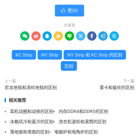
赞(
0
)

分享到









KC Strip
NY Strip
NY Strip 和 KC Strip 的区别
区别
上一篇
下一篇
尼龙地毯和涤纶地毯的区别
莱卡和氨纶的区别
相关推荐
耳机动圈和动铁的区别
内存DDR4和DDR5的区别
冰箱风冷和直冷的区别
洗衣机波轮和滚筒的区别
落地扇和塔扇的区别
电磁炉和电陶炉的区别