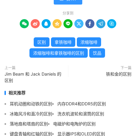
分享到









区别
拿铁咖啡
浓缩咖啡
浓缩咖啡和拿铁咖啡的区别
饮品
上一篇
下一篇
Jim Beam 和 Jack Daniels 的
铁和金的区别
区别
相关推荐
耳机动圈和动铁的区别
内存DDR4和DDR5的区别
冰箱风冷和直冷的区别
洗衣机波轮和滚筒的区别
落地扇和塔扇的区别
电磁炉和电陶炉的区别
键盘青轴和红轴的区别
显示器IPS和OLED的区别