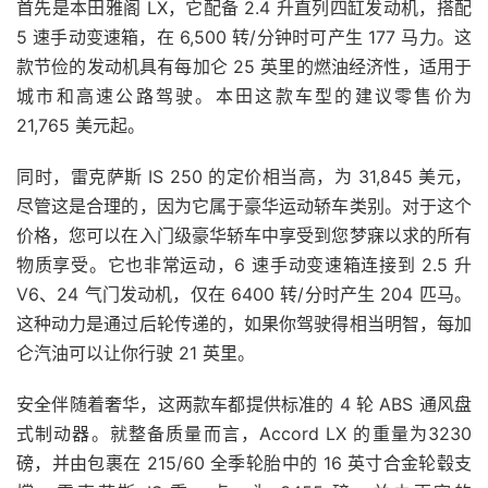
首先是本田雅阁 LX，它配备 2.4 升直列四缸发动机，搭配
5 速手动变速箱，在 6,500 转/分钟时可产生 177 马力。这
款节俭的发动机具有每加仑 25 英里的燃油经济性，适用于
城市和高速公路驾驶。本田这款车型的建议零售价为
21,765 美元起。
同时，雷克萨斯 IS 250 的定价相当高，为 31,845 美元，
尽管这是合理的，因为它属于豪华运动轿车类别。对于这个
价格，您可以在入门级豪华轿车中享受到您梦寐以求的所有
物质享受。它也非常运动，6 速手动变速箱连接到 2.5 升
V6、24 气门发动机，仅在 6400 转/分时产生 204 匹马。
这种动力是通过后轮传递的，如果你驾驶得相当明智，每加
仑汽油可以让你行驶 21 英里。
安全伴随着奢华，这两款车都提供标准的 4 轮 ABS 通风盘
式制动器。就整备质量而言，
Accord LX 的
重量为3230
磅，并由包裹在 215/60 全季轮胎中的 16 英寸合金轮毂支