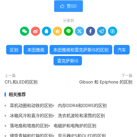
赞(
0
)

分享到









区别
本田雅阁
本田雅阁和雷克萨斯IS的区别
汽车
雷克萨斯IS
上一篇
下一篇
CFL和LED的区别
Gibson 和 Epiphone 的区别
相关推荐
耳机动圈和动铁的区别
内存DDR4和DDR5的区别
冰箱风冷和直冷的区别
洗衣机波轮和滚筒的区别
落地扇和塔扇的区别
电磁炉和电陶炉的区别
键盘青轴和红轴的区别
显示器IPS和OLED的区别