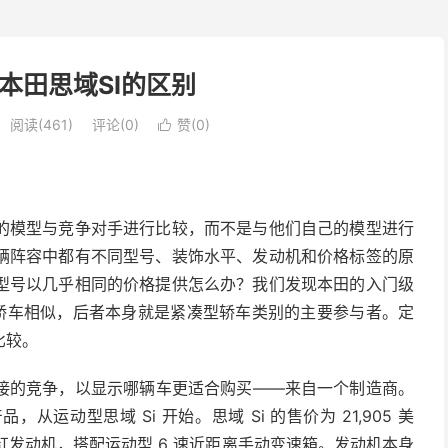
本田思域SI的区别
阅读(461)
评论(0)
赞(
0
)

的模型与竞争对手进行比较，而不是与他们自己的模型进行
辆阵容中都有不同型号、装饰水平、发动机和价格标签的原
型号以几乎相同的价格提供怎么办？我们发现本田的入门级
型轿车相似，后者本身就是紧凑型轿车类别的
主要
参与者。定
比较。
接的竞争，以显示哪辆车更适合购买——来自一个制造商。
动型思域 Si 开始。思域 Si 的售价为 21,905 美
四缸发动机，搭配运动型 6 速近距离手动变速箱。发动机本身