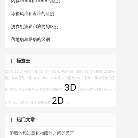
内存DDR4和DDR5的区别
冰箱风冷和直冷的区别
洗衣机波轮和滚筒的区别
落地扇和塔扇的区别
标签云
2D 和 3D 之间的区别
1.8
10k
120Hz液晶电视
1099
1040A 税表
2%和全
脂牛奶的区别
1 型
1040 和 1040A 税表的区别
2%
1 型和 2 型糖尿病的区
3D
别
1040
1099 和 W-2 表格之间的差异
2D和3D之间的区别
-er
-
2D
er和-or之间的区别
2 型糖尿病
-or
热门文章
溶酶体和过氧化物酶体之间的差异