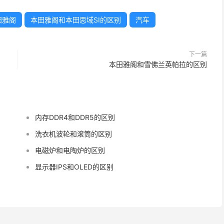
田雅阁
本田雅阁和本田思域SI的区别
汽车
下一篇
本田雅阁和雪佛兰英帕拉的区别
内存DDR4和DDR5的区别
洗衣机波轮和滚筒的区别
电磁炉和电陶炉的区别
显示器IPS和OLED的区别