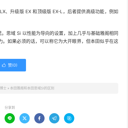
、升级版 EX 和顶级版 EX-L，后者提供高级功能，例如
。思域 Si 以性能为导向的设置，加上几乎与基础雅阁相同
力。如果必须的话，可以称它为大开眼界，但本田似乎在这
赞(
0
)

博士
»
本田雅阁和本田思域SI的区别
分享到




