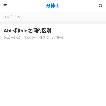
分博士


语言
正文

Able和Ible之间的区别
2020-05-26
阅读(304)
评论(0)
赞(
0
)
