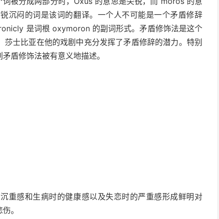
被分成两部分时，Oxus 的意思是尖锐，而 moros 的意
尖锐沉闷的词是该词的翻译。一个人不可能是一个矛盾修辞
icly 是词根 oxymoron 的副词形式。矛盾修饰法是这个
。莎士比亚在他的戏剧中充分发挥了矛盾修辞的潜力。特别
列矛盾修饰法被有意义地描述。
的沉重感和生病时的健康感以及失恋时的严重感形成鲜明对
悲伤。