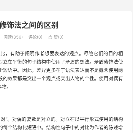
修饰法之间的区别
阅读(356)
评论(0)
赞(
0
)

对比，有助于阐明作者想要表达的观点。尽管它们的目的相
对立在平衡
的
句子结构中使用了矛盾的想法。矛盾修饰法使
个短语中。因此，差异更多在于语法表达而不是
概念
使用两
段的效果都是突出一个观点或突出人物的个性。使用对偶有
事物。
意思是“反对”。对偶的复数是对立的。对立在以平行形式使用的结构
的每个结构化短语中。结构性句子中的对比为作者的陈述增