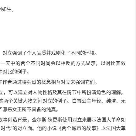
栩如生。
。对立强调了个人品质并戏剧化了不同的环境。
，一天中的两个不同时间会以相反的方式显示，以对比其效
种对比的例子。
许作者通过将强烈的概念相互对立来强调它们。
立，可以建立对人物性格及其在情节中所扮演角色的理解。
这两个关键人物之间对立的例子。白雪公主年轻、纯洁、无
了邪恶女王所不具备的纯真。
故事
创造背景，查尔斯·狄更斯使用对立来展示法国大革命如
的时代”的对立面。他的小说《两个城市的故事》以法国大革