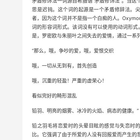
矛盾修饰法一词源自希腊语“矛盾修饰法”。当这个词
思是迟钝。这个词的起源是一个矛盾修辞法。
者，因为这个词并不是指一个白痴的人。Oxymoron
词的形容词形式。该词没有可以使用的动词形式
是，罗密欧与朱丽叶之间失去的爱情，通过一系
“那么，哦，争吵的爱，哦，爱恨交织
哦，一切从无到有，首先创造
哦，沉重的轻盈！严重的虚荣心！
看似完好的畸形混乱
铅羽、明亮的烟雾、冰冷的火焰、病态的健康。”
铅之羽毛将恋爱时的头晕目眩的感觉与失恋时
比。它强调了由于所爱的人没有回报爱而产生的