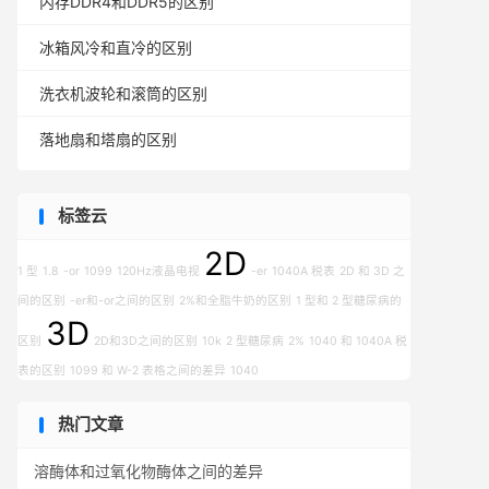
内存DDR4和DDR5的区别
冰箱风冷和直冷的区别
洗衣机波轮和滚筒的区别
落地扇和塔扇的区别
标签云
2D
1 型
1.8
-or
1099
120Hz液晶电视
-er
1040A 税表
2D 和 3D 之
间的区别
-er和-or之间的区别
2%和全脂牛奶的区别
1 型和 2 型糖尿病的
3D
区别
2D和3D之间的区别
10k
2 型糖尿病
2%
1040 和 1040A 税
表的区别
1099 和 W-2 表格之间的差异
1040
热门文章
溶酶体和过氧化物酶体之间的差异