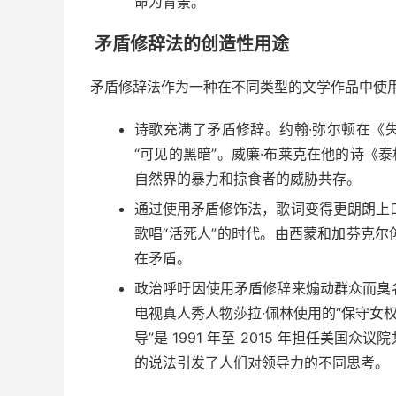
命为背景。
矛盾修辞法的创造性用途
矛盾修辞法作为一种在不同类型的文学作品中使
诗歌充满了矛盾修辞。约翰·弥尔顿在《
“可见的黑暗”。威廉·布莱克在他的诗《
自然界的暴力和
掠食者的威胁共存。
通过使用矛盾修饰法，歌词变得更朗朗上
歌唱“活死人”的时代。由西蒙和加芬克
在矛盾。
政治呼吁因使用矛盾修辞来煽动群众而臭
电视真人秀人物莎拉·佩林使用的“保守女
导”是 1991 年至 2015 年担任美国众议院
的说法引发了人们对领导力的不同思考。