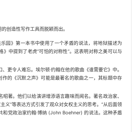
用的创造性写作工具而脱颖而出。
失乐园》第一本书中使用了一个矛盾的说法，将地狱描述为
泰格》中提到了老虎“可怕的对称性”。这表明对称之美可以与
口、更令人难忘。埃尔顿·约翰在他的歌曲《谁需要它》中。
尔创作的《沉默之声》可能是最著名的歌曲之一，其标题中存
名昭著。他们以给演讲增添语言趣味而闻名。著名政治家、
权主义”等表达方式引发了观众对女权主义的思考。“从后面领
共和党政治家约翰·博纳 (John Boehner) 的说法。这种矛盾