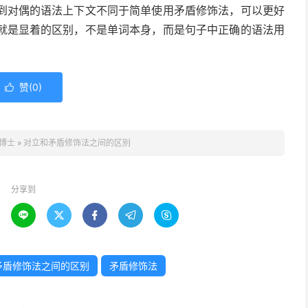
到对偶的语法上下文不同于简单使用矛盾修饰法，可以更好
就是显着的区别，不是单词本身，而是句子中正确的语法用
赞(
0
)

博士
»
对立和矛盾修饰法之间的区别
分享到





矛盾修饰法之间的区别
矛盾修饰法