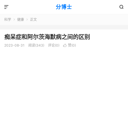
分博士


科学
健康
正文


痴呆症和阿尔茨海默病之间的区别
2023-08-31
阅读(343)
评论(0)
赞(
0
)
