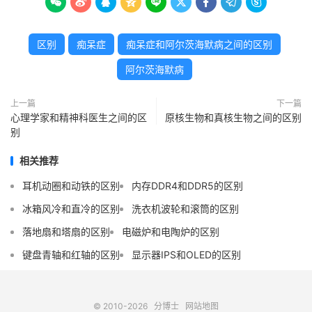









区别
痴呆症
痴呆症和阿尔茨海默病之间的区别
阿尔茨海默病
上一篇
下一篇
心理学家和精神科医生之间的区
原核生物和真核生物之间的区别
别
相关推荐
耳机动圈和动铁的区别
内存DDR4和DDR5的区别
冰箱风冷和直冷的区别
洗衣机波轮和滚筒的区别
落地扇和塔扇的区别
电磁炉和电陶炉的区别
键盘青轴和红轴的区别
显示器IPS和OLED的区别
© 2010-2026
分博士
网站地图