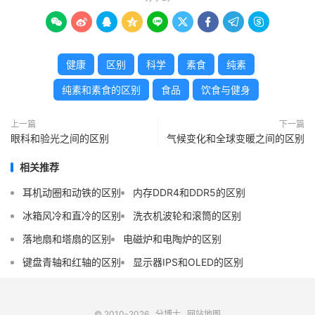









健康
区别
科学
素食
纯素
纯素和素食的区别
食品
饮食与​​健身
上一篇
下一篇
眼科和验光之间的区别
气候变化和全球变暖之间的区别
相关推荐
耳机动圈和动铁的区别
内存DDR4和DDR5的区别
冰箱风冷和直冷的区别
洗衣机波轮和滚筒的区别
落地扇和塔扇的区别
电磁炉和电陶炉的区别
键盘青轴和红轴的区别
显示器IPS和OLED的区别
© 2010-2026
分博士
网站地图