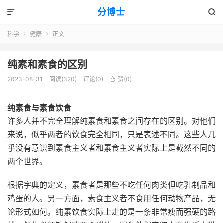
分博士


科学
健康
正文


纯素和素食的区别
2023-08-31
阅读(320)
评论(0)
赞(
0
)

纯素食与素食饮食
许多人并不完全理解纯素食和素食之间存在的区别。对他们
来说，似乎两者的饮食完全相同，只是表述不同。这些人几
乎没有意识到素食主义者和素食主义者实际上是截然不同的
两个世界。
根据字典的定义，素食者是那些不吃任何肉类但吃乳制品和
鸡蛋的人。另一方面，素食主义者不食用任何动物产品，无
论形式如何。纯素饮食实际上走的是一条非常瘦而强硬的路