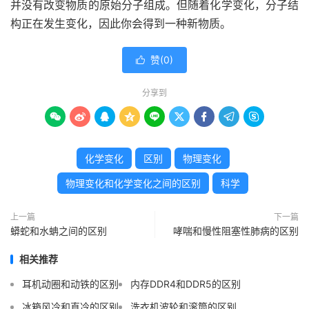
并没有改变物质的原始分子组成。但随着化学变化，分子结
构正在发生变化，因此你会得到一种新物质。
赞(
0
)

分享到









化学变化
区别
物理变化
物理变化和化学变化之间的区别
科学
上一篇
下一篇
蟒蛇和水蚺之间的区别
哮喘和慢性阻塞性肺病的区别
相关推荐
耳机动圈和动铁的区别
内存DDR4和DDR5的区别
冰箱风冷和直冷的区别
洗衣机波轮和滚筒的区别