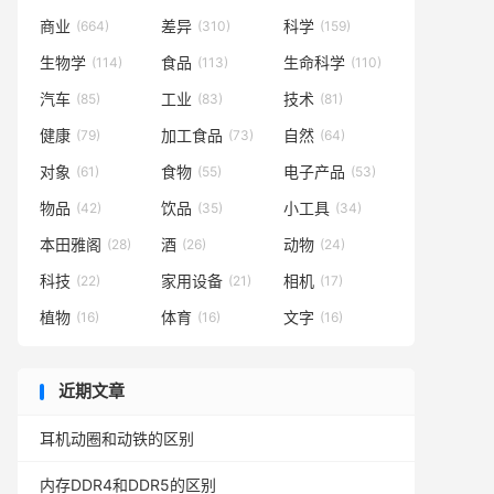
商业
差异
科学
(664)
(310)
(159)
生物学
食品
生命科学
(114)
(113)
(110)
汽车
工业
技术
(85)
(83)
(81)
健康
加工食品
自然
(79)
(73)
(64)
对象
食物
电子产品
(61)
(55)
(53)
物品
饮品
小工具
(42)
(35)
(34)
本田雅阁
酒
动物
(28)
(26)
(24)
科技
家用设备
相机
(22)
(21)
(17)
植物
体育
文字
(16)
(16)
(16)
近期文章
耳机动圈和动铁的区别
内存DDR4和DDR5的区别