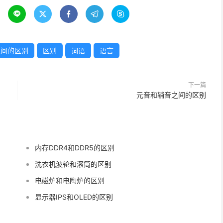





o之间的区别
区别
词语
语言
下一篇
元音和辅音之间的区别
内存DDR4和DDR5的区别
洗衣机波轮和滚筒的区别
电磁炉和电陶炉的区别
显示器IPS和OLED的区别