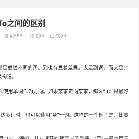
和To之间的区别
阅读(368)
评论(0)
赞(
0
)

都是
截然不同的词。到也有显着差异。太是副词，而太是介
误构造。
可以使用单词作为方向。如果某事
走向
某事，那么“ to”是最好
达多远时，也可以使用“至”一词。这样的一个例子是：比赛
 to”。例如：从友谊开始就变成了爱情。“至”一词也用于