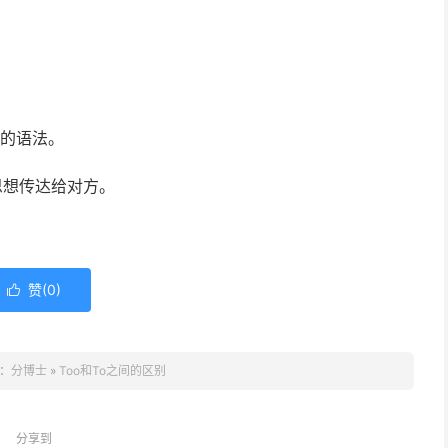
。
错误的语法。
思想传达给对方。
赞(
0
)

：
分博士
»
Too和To之间的区别
分享到