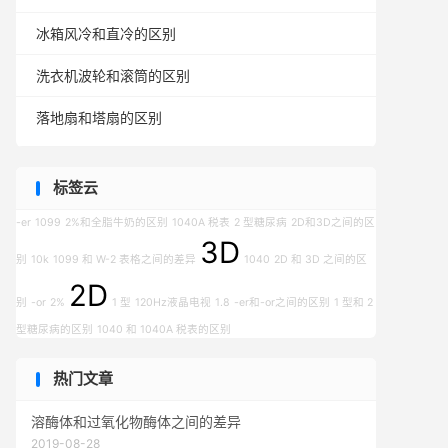
冰箱风冷和直冷的区别
洗衣机波轮和滚筒的区别
落地扇和塔扇的区别
标签云
-er
1099
2%和全脂牛奶的区别
1040A 税表
2 型糖尿病
2D和3D之间的区
3D
别
10k
1099 和 W-2 表格之间的差异
1040
2D 和 3D 之间的区
2D
别
-or
2%
1 型
120Hz液晶电视
1.8
-er和-or之间的区别
1 型和 2
型糖尿病的区别
1040 和 1040A 税表的区别
热门文章
溶酶体和过氧化物酶体之间的差异
2019-08-28