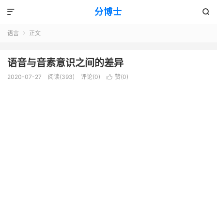
分博士


语言
正文

语音与音素意识之间的差异
2020-07-27
阅读(393)
评论(0)
赞(
0
)
