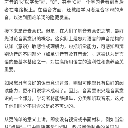
声音的“k”以字母“K”，“C”，甚至“CK”一个学习者看到当
后
者
在电路板上。在语音方面，还教给学习者混合字母的声
音，以达到困难单词的隐藏发音。
接下来是音素意识。但是，在人们了解音素意识之前，最好
先讨论音素意识的概念。这实际上是您对语言的声音结构的
认知（意识）敏感性或理解力，包括听觉能力，可感知和辨
别语音的不同部分（如单词音节及其音素）。这被认为是言
语的最基本基础之一，对提高所用语言的流利性和素养至关
重要。
如果您具有良好的语音意识背景，则很可能您具有良好的阅
读能力，更不用说学术成就了。因此，音素意识只是音素意
识的一个部分，学习者将能够操纵，分类和听取音素，这对
于他们区分不同含义是必不可少的。
从更简单的意义上讲，即使没有视觉或书面材料，例如当您
从“蝙蝠”一词中删除字母“ b”时，教员问他剩余的单词时，