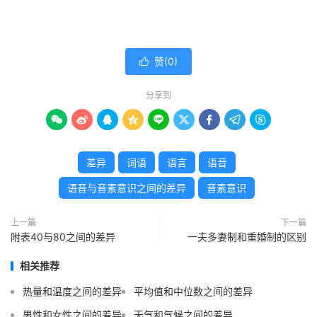
赞(
0
)

分享到









差异
词语
语言
语音
语音与音素意识之间的差异
音素意识
上一篇
下一篇
附表40与80之间的差异
一夫多妻制和重婚制的区别
相关推荐
热量和温度之间的差异
平均值和中位数之间的差异
男性和女性之间的差异
天气和气候之间的差异