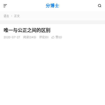
分博士


语言
正文

唯一与公正之间的区别
2020-07-27
阅读(345)
评论(0)
赞(
0
)
