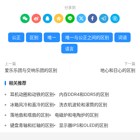
分享到









公正
区别
唯一
唯一与公正之间的区别
词语
语言
上一篇
下一篇
爱乐乐团与交响乐团的区别
地心和日心的区别
相关推荐
耳机动圈和动铁的区别
内存DDR4和DDR5的区别
冰箱风冷和直冷的区别
洗衣机波轮和滚筒的区别
落地扇和塔扇的区别
电磁炉和电陶炉的区别
键盘青轴和红轴的区别
显示器IPS和OLED的区别