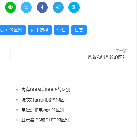





择之间的区别
向下选择
词语
语言
下一篇
豹纹和猎豹纹的区别
内存DDR4和DDR5的区别
洗衣机波轮和滚筒的区别
电磁炉和电陶炉的区别
显示器IPS和OLED的区别