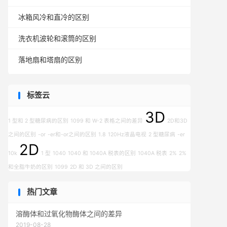
冰箱风冷和直冷的区别
洗衣机波轮和滚筒的区别
落地扇和塔扇的区别
标签云
3D
1 型和 2 型糖尿病的区别
1099 和 W-2 表格之间的差异
2D和3D
之间的区别
-or
-er和-or之间的区别
1.8
120Hz液晶电视
2 型糖尿病
-er
2D
10k
1 型
1040
1040 和 1040A 税表的区别
1040A 税表
2%
2%
和全脂牛奶的区别
1099
2D 和 3D 之间的区别
热门文章
溶酶体和过氧化物酶体之间的差异
2019-08-28