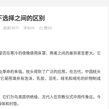
下选择之间的区别
阅读(357)
评论(0)
赞(
0
)

是否在寒冷的夜晚使用床罩，两者之间的差异甚至更大。它
业革命的来临，枕头得到了广泛的应用。在古代，中国枕头
，它是用填充有泡沫，乳胶，羽毛，绒毛和绒毛的织物制成
。它们为
鸟类
提供绝缘，古代人在宗教仪式中用作象征。今
缘体和衬垫。