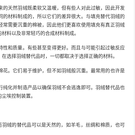
来的天然羽绒既柔软又温暖，但有些人对此过敏，因此开发
同的材料制成的，所以它们的差异很大。与填充
替代
羽绒的
经常需要沉重的棉被，因此他们更喜欢使用填充有真正羽绒
的材料以及非常轻巧的合成材料制成。
特性和质量。有些甚至变得更好。而且与可能引起过敏反应
。在选择羽绒替代品时，一切都取决于选择正确的材料。
棉花。它们易于维护，但不如羽绒般沉重。最常用的也许是
行纯化并制造产品以确保羽绒不会逃逸即可。羽绒替代品也
的尘埃控制装置。
，而羽绒的替代品可以是天然的，如羊毛，丝绸和棉质，也可