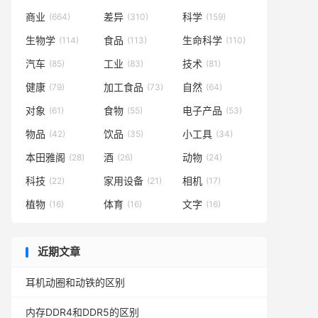
商业
差异
科学
(664)
(310)
(159)
生物学
食品
生命科学
(114)
(113)
(110)
汽车
工业
技术
(85)
(83)
(81)
健康
加工食品
自然
(79)
(73)
(64)
对象
食物
电子产品
(61)
(55)
(53)
物品
饮品
小工具
(42)
(35)
(34)
本田雅阁
酒
动物
(28)
(26)
(24)
科技
家用设备
相机
(22)
(21)
(17)
植物
体育
文字
(16)
(16)
(16)
近期文章
耳机动圈和动铁的区别
内存DDR4和DDR5的区别