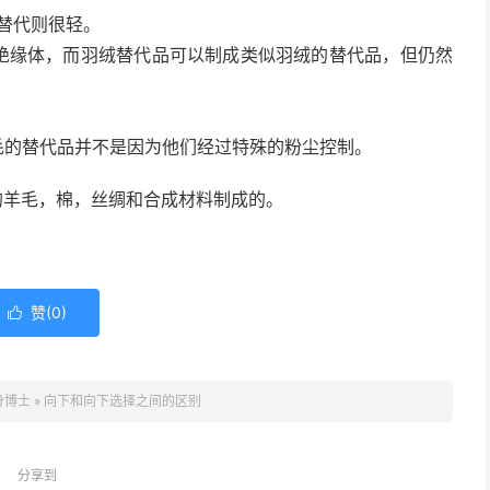
n替代则很轻。
的绝缘体，而羽绒替代品可以制成类似羽绒的替代品，但仍然
毛的替代品并不是因为他们经过特殊的粉尘控制。
的羊毛，棉，丝绸和合成材料制成的。
赞(
0
)

分博士
»
向下和向下选择之间的区别
分享到