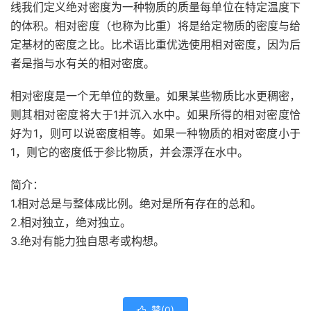
线我们定义绝对密度为一种物质的
质量
每
单位
在特定温度下
的体积。相对密度（也称为比重）
将
是给定
物质
的密度与给
定基材的密度之比。比术语比重优选使用相对密度，因为
后
者
是指与水有关的相对密度。
相对密度是一个无单位的数量。如果某些物质比水更稠密，
则其相对密度将大于1并沉入水中。如果所得的相对密度恰
好为1，则可以
说
密度相等。如果一种物质的相对密度小于
1，则它的密度低于参比物质，并会漂浮在水中。
简介：
1.相对总是与整体成比例。绝对是所有存在的总和。
2.相对独立，绝对独立。
3.绝对有能力独自思考或构想。
赞(
0
)
