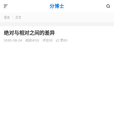
分博士


语言
正文

绝对与相对之间的差异
2020-08-24
阅读(410)
评论(0)
赞(
0
)
