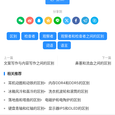
分享到









区别
检查者
观察者
观察者和检查者之间的区别
词语
语言
上一篇
下一篇
文案写作与内容写作之间的区别
鼻塞和流血之间的区别
相关推荐
耳机动圈和动铁的区别
内存DDR4和DDR5的区别
冰箱风冷和直冷的区别
洗衣机波轮和滚筒的区别
落地扇和塔扇的区别
电磁炉和电陶炉的区别
键盘青轴和红轴的区别
显示器IPS和OLED的区别