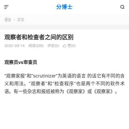
分博士


语言
正文

观察者和检查者之间的区别
2020-09-14
阅读(295)
评论(0)
赞(
0
)

观察员vs审查员
“观察家报”和“scrutinizer”为英语
的语言
的话
它有不同的含
义和用法。“观察者”和“检查程序”也是两个不同的
软件
术
语。有一些杂志和报纸被称为《观察家》或《观察家》。