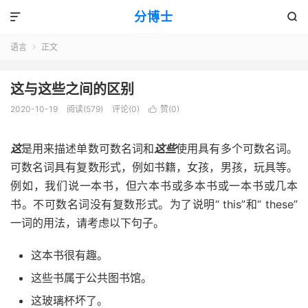
分博士


语言
正文

这与这些之间的区别
2020-10-19
阅读(579)
评论(0)
赞(
0
)

这
是用来描述单数可数名词和
这些
使用具有多个可数名词。
可数名词具有复数形式，例如书籍，女孩，男孩，玩具等。
例如，我们说一本书，但六本书或多本书或一本书或几本
书。不可数名词没有复数形式。为了说明“ this”和“ these”
一词的用法，请考虑以下句子。
这本书很有趣。
这些书属于公共图书馆。
这玻璃杯坏了。