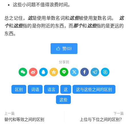
这些小问题不值得浪费时间。
总之记住，
这
是使用单数名词和
这些
被使用复数名词。
这
个
和
这些
指的是你附近的东西，而
那个
和
这些
指的是更远的
东西。
赞(
0
)

分享到









区别
词语
语言
这
这与这些之间的区别
这些
上一篇
下一篇
替代和等效之间的区别
上位与下位之间的区别？