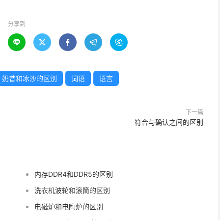
分享到





奶昔和冰沙的区别
词语
语言
下一篇
符合与确认之间的区别
内存DDR4和DDR5的区别
洗衣机波轮和滚筒的区别
电磁炉和电陶炉的区别