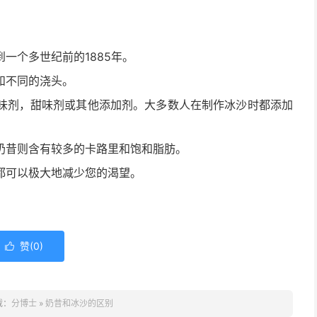
一个多世纪前的1885年。
和不同的浇头。
味剂，甜味剂或其他添加剂。大多数人在制作冰沙时都添加
奶昔则含有较多的卡路里和饱和脂肪。
都可以极大地减少您的渴望。
赞(
0
)

载：
分博士
»
奶昔和冰沙的区别