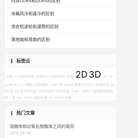
内存DDR4和DDR5的区别
冰箱风冷和直冷的区别
洗衣机波轮和滚筒的区别
落地扇和塔扇的区别
标签云
2D
3D
-er和-or之间的区别
2D和3D之间的区别
1099
-or
1.8
1099 和 W-2 表格之间的差异
1040 和 1040A 税表的区别
2 型糖尿病
2%
2D 和 3D 之间的区别
2%和全脂牛奶的区别
1040
1 型和 2 型糖尿病的区
别
1 型
10k
120Hz液晶电视
-er
1040A 税表
热门文章
溶酶体和过氧化物酶体之间的差异
2019-08-28