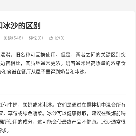
和冰沙的区别
阅读(548)
评论(0)
赞(
0
)

常混淆，旧名称可互换使用。但是，两者之间的关键区别突
与奶昔相比，其质地通常更浓。奶昔通常是高热量的浓缩食
备和食谱在餐厅从屋子里得到奶昔和冰沙。
任何牛奶，酸奶或冰淇淋。它们是通过在搅拌机中混合所有
萝，草莓或绿色蔬菜。冰沙可以健康摄取，建议在锻炼前喝
据所使用的成分，这可能会使最终产品不健康。冰沙通常很
需求。