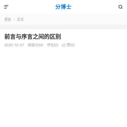
分博士


语言
正文

前言与序言之间的区别
2020-12-07
阅读(354)
评论(0)
赞(
0
)
