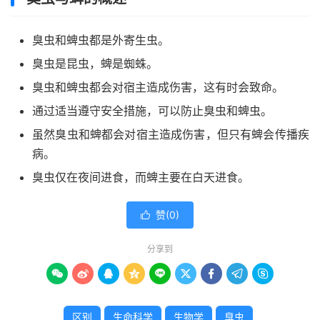
臭虫和蜱虫都是外寄生虫。
臭虫是昆虫，蜱是蜘蛛。
臭虫和蜱虫都会对宿主造成伤害，这有时会致命。
通过适当遵守安全措施，可以防止臭虫和蜱虫。
虽然臭虫和蜱都会对宿主造成伤害，但只有蜱会传播疾
病。
臭虫仅在夜间进食，而蜱主要在白天进食。
赞(
0
)

分享到









区别
生命科学
生物学
臭虫