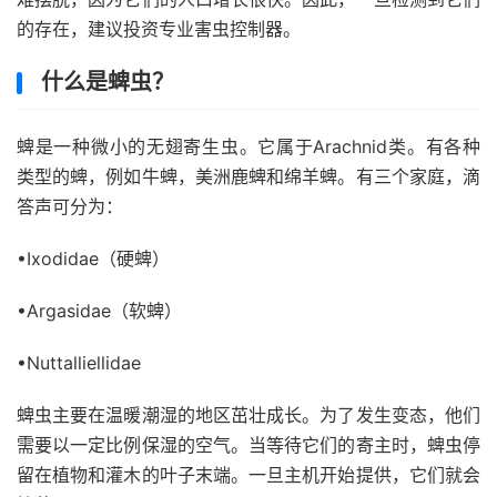
的存在，建议投资专业害虫控制器。
什么是蜱虫？
蜱是一种
微小的无翅寄生虫
。它属于Arachnid类。有各种
类型的蜱，例如牛蜱，美洲鹿蜱和绵羊蜱。有三个家庭，滴
答声可分为：
•Ixodidae（硬蜱）
•Argasidae（软蜱）
•Nuttalliellidae
蜱虫主要在温暖潮湿的地区茁壮成长。为了发生变态，他们
需要以一定比例保湿的空气。当等待它们的寄主时，蜱虫停
留在植物和灌木的叶子末端。一旦主机开始提供，它们就会