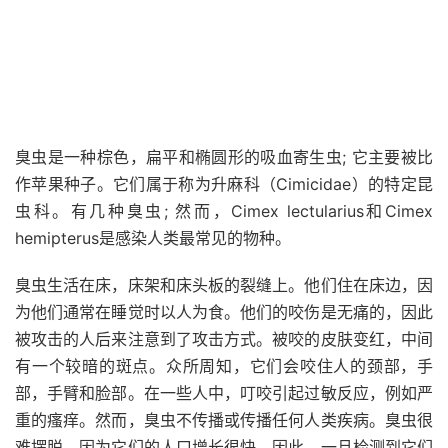
臭虫是一种棕色，扁平和椭圆形的吸血寄生虫; 它主要被比
作苹果种子。它们属于称为升麻科（Cimicidae）的特定昆
虫科。有几种臭虫; 然而，Cimex lectularius和Cimex
hemipterus是感染人类最常见的物种。
臭虫生活在床，床架和床头板的裂缝上。他们住在床边，因
为他们通常在睡觉时以人为食。他们的咬伤是无痛的，因此
被攻击的人后来注意到了攻击方式。被咬的皮肤变红，中间
有一个较暗的斑点。众所周知，它们会咬住人的颈部，手
部，手臂和脸部。在一些人中，叮咬引起过敏反应，例如严
重的瘙痒。然而，臭虫不传播或传播任何人类疾病。臭虫很
难摆脱，因为它们的人口增长很快。因此，一旦检测到它们