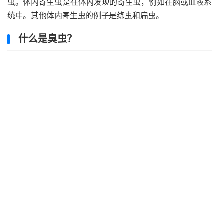
虫。体内寄生虫是在体内发现的寄生虫，例如在脑或血液系
统中。其他体内寄生虫的例子是绦虫和扁虫。
什么是臭虫？