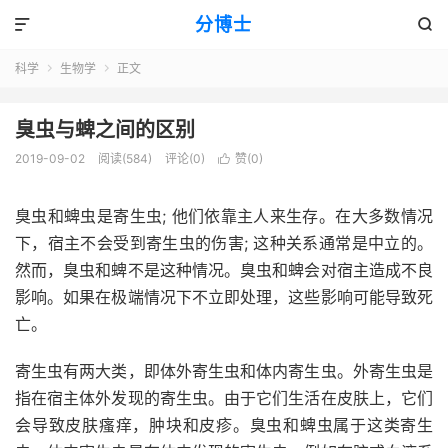
分博士


科学
生物学
正文


臭虫与蜱之间的区别
2019-09-02
阅读(584)
评论(0)
赞(
0
)

臭虫和蜱虫是寄生虫; 他们依靠主人来生存。在大多数情况
下，宿主不会受到寄生虫的伤害; 这种关系通常是中立的。
然而，臭虫和蜱不是这种情况。臭虫和蜱会对宿主造成不良
影响。如果在极端情况下不立即处理，这些影响可能导致死
亡。
寄生虫有两大类，即体外寄生虫和体内寄生虫。外寄生虫是
指在宿主体外发现的寄生虫。由于它们生活在皮肤上，它们
会导致皮肤瘙痒，肿块和皮疹。臭虫和蜱虫属于这类寄生