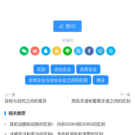
赞(
0
)

分享到









区别
合伙企业
合资企业
合资企业与合伙企业之间的区别
商业
上一篇
下一篇
目标与目的之​​间的差异
西班牙语和葡萄牙语之间的区别
相关推荐
耳机动圈和动铁的区别
内存DDR4和DDR5的区别
冰箱风冷和直冷的区别
洗衣机波轮和滚筒的区别