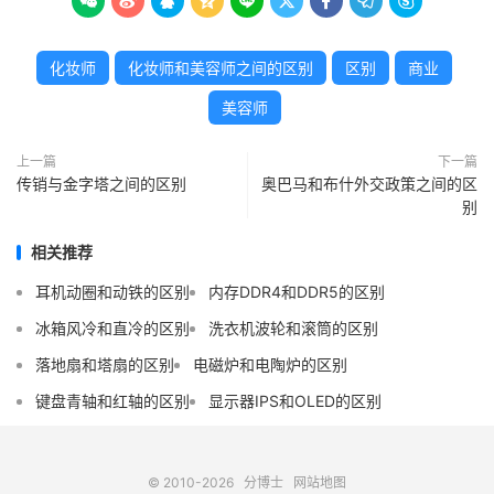









化妆师
化妆师和美容师之间的区别
区别
商业
美容师
上一篇
下一篇
传销与金字塔之间的区别
奥巴马和布什外交政策之间的区
别
相关推荐
耳机动圈和动铁的区别
内存DDR4和DDR5的区别
冰箱风冷和直冷的区别
洗衣机波轮和滚筒的区别
落地扇和塔扇的区别
电磁炉和电陶炉的区别
键盘青轴和红轴的区别
显示器IPS和OLED的区别
© 2010-2026
分博士
网站地图