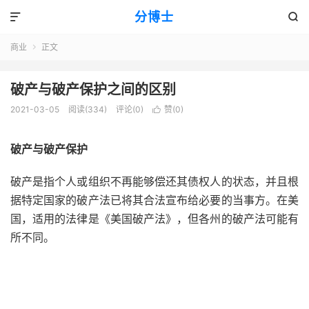
分博士


商业
正文

破产与破产保护之间的区别
2021-03-05
阅读(334)
评论(0)
赞(
0
)

破产与破产保护
破产是指个人或组织不再能够偿还其债权人的状态，并且根
据特定国家的破产法已将其合法宣布给必要的当事方。在美
国，适用的法律是《美国破产法》，但各州的破产法可能有
所不同。