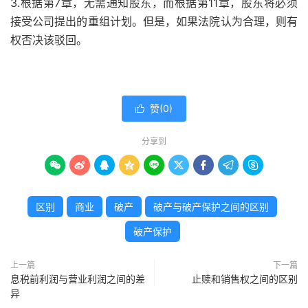
3.根据第7章，无需通知股东，而根据第11章，股东将必须
接受公司提出的重组计划。但是，如果法院认为合理，则有
权否决该驳回。
赞(
0
)

分享到









区别
商业
破产
破产与破产保护之间的区别
破产保护
上一篇
下一篇
息税前利润与营业利润之间的差
止赎和销售权之间的区别
异