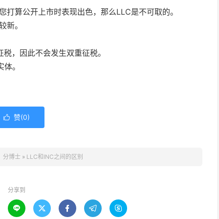
在您打算公开上市时表现出色，那么LLC是不可取的。
对较新。
体征税，因此不会发生双重征税。
实体。
赞(
0
)

：
分博士
»
LLC和INC之间的区别
分享到




