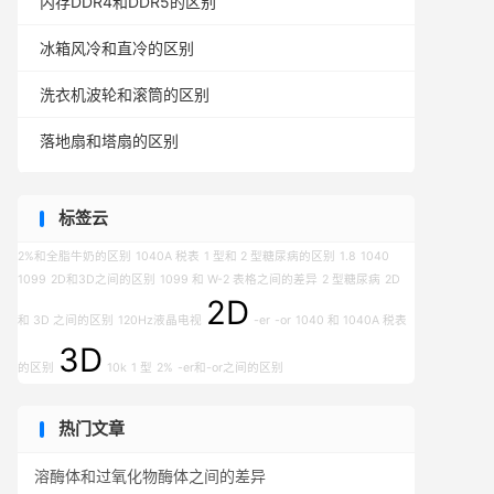
内存DDR4和DDR5的区别
冰箱风冷和直冷的区别
洗衣机波轮和滚筒的区别
落地扇和塔扇的区别
标签云
2%和全脂牛奶的区别
1040A 税表
1 型和 2 型糖尿病的区别
1.8
1040
1099
2D和3D之间的区别
1099 和 W-2 表格之间的差异
2 型糖尿病
2D
2D
和 3D 之间的区别
120Hz液晶电视
-er
-or
1040 和 1040A 税表
3D
的区别
10k
1 型
2%
-er和-or之间的区别
热门文章
溶酶体和过氧化物酶体之间的差异