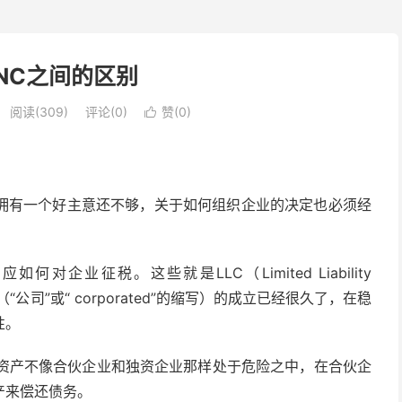
INC之间的区别
阅读(309)
评论(0)
赞(
0
)

拥有一个好主意还不够，关于如何组织
企业
的决定也必须经
业征税。这些就是LLC（Limited Liability
“公司”或“ corporated”的缩写）的成立已经很久了，在稳
性。
个人资产不像合伙企业和独资企业那样处于危险之中，在合伙企
产来偿还债务。