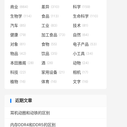
商业
差异
科学
(664)
(310)
(159)
生物学
食品
生命科学
(114)
(113)
(110)
汽车
工业
技术
(85)
(83)
(81)
健康
加工食品
自然
(79)
(73)
(64)
对象
食物
电子产品
(61)
(55)
(53)
物品
饮品
小工具
(42)
(35)
(34)
本田雅阁
酒
动物
(28)
(26)
(24)
科技
家用设备
相机
(22)
(21)
(17)
植物
体育
文字
(16)
(16)
(16)
近期文章
耳机动圈和动铁的区别
内存DDR4和DDR5的区别