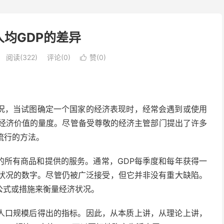
人均GDP的差异
阅读(322)
评论(0)
赞(
0
)

况，当试图确定一个国家的经济表现时，经常会遇到或使用
国经济价值的量度。尽管备受尊敬的
经济
主管部门提出了许多
流行的方法。
的所有商品和提供的服务。通常，
GDP
每季度和每年获得一
状况的数字。尽管仍被广泛接受，但它并非没有重大缺陷。
公式或措施来衡量经济状况。
人口规模后得出的指标。因此，从本质上讲，从理论上讲，