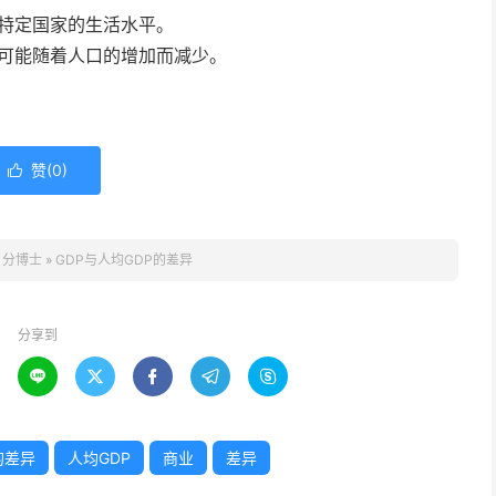
定特定国家的生活水平。
DP可能随着人口的增加而减少。
赞(
0
)

：
分博士
»
GDP与人均GDP的差异
分享到





的差异
人均GDP
商业
差异