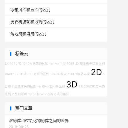
冰箱风冷和直冷的区别
洗衣机波轮和滚筒的区别
落地扇和塔扇的区别
标签云
2%
1040 和 1040A 税表的区别
-er
-or
1 型
1099
2%和全脂牛奶的区别
2D
1040
10k
2D 和 3D 之间的区别
1040A 税表
120Hz液晶电视
1
3D
型和 2 型糖尿病的区别
-er和-or之间的区别
1.8
2D和3D之间的
区别
2 型糖尿病
1099 和 W-2 表格之间的差异
热门文章
溶酶体和过氧化物酶体之间的差异
2019-08-28