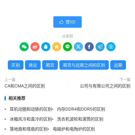
赞(
0
)

分享到









区别
商业
期货
期货与远期之间的区别
远期
上一篇
下一篇
CA和CMA之间的区别
公司与有限公司之间的区别
相关推荐
耳机动圈和动铁的区别
内存DDR4和DDR5的区别
冰箱风冷和直冷的区别
洗衣机波轮和滚筒的区别
落地扇和塔扇的区别
电磁炉和电陶炉的区别