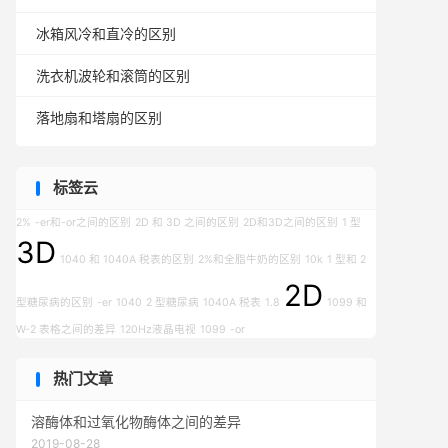
冰箱风冷和直冷的区别
洗衣机波轮和滚筒的区别
落地扇和塔扇的区别
标签云
2%
-er和-or之间的区别
2D 和 3D 之间的区别
2D和3D之间的区别
1 型
3D
1040 和 1040A 税表的区别
2%和全脂牛奶的区别
10k
1 型和 2
2D
型糖尿病的区别
-er
1040
2 型糖尿病
1040A 税表
1.8
1099 和
W-2 表格之间的差异
120Hz液晶电视
1099
-or
热门文章
溶酶体和过氧化物酶体之间的差异
2019-08-28