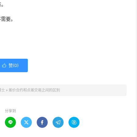
有。
不需要。
赞(
0
)

博士
»
差价合约和点差交易之间的区别
分享到




