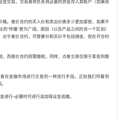
证金交易，交易者将负责将必要的资金存入其帐户（如果尚
价格。差价合约的买入价和卖出价换
多少
更加紧密，如果不
注的“传播”更为广阔。原因（以及产品之间的另一个区别）
。对于差价合约，尽管要价和买价不包括佣金，但在开仓时
税，而差价合约则需缴税。同样，点差交易仅限于某些到期
易者在金融市场进行交易的一种流行手段。正如我们所看到
同。
证金进行–必要时可进行追加保证金追缴。