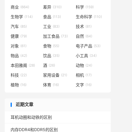
商业
差异
科学
(664)
(310)
(159)
生物学
食品
生命科学
(114)
(113)
(110)
汽车
工业
技术
(85)
(83)
(81)
健康
加工食品
自然
(79)
(73)
(64)
对象
食物
电子产品
(61)
(55)
(53)
物品
饮品
小工具
(42)
(35)
(34)
本田雅阁
酒
动物
(28)
(26)
(24)
科技
家用设备
相机
(22)
(21)
(17)
植物
体育
文字
(16)
(16)
(16)
近期文章
耳机动圈和动铁的区别
内存DDR4和DDR5的区别