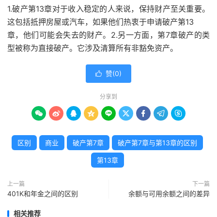
1.破产第13章对于收入稳定的人来说，保持财产至关重要。
这包括抵押房屋或汽车，如果他们热衷于申请破产第13
章，他们可能会失去的财产。2.另一方面，第7章破产的类
型被称为直接破产。它涉及清算所有非豁免资产。
赞(
0
)

分享到









区别
商业
破产第7章
破产第7章与第13章的区别
第13章
上一篇
下一篇
401K和年金之间的区别
余额与可用余额之间的差异
相关推荐