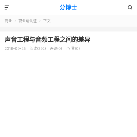
分博士


商业
职业与认证
正文


声音工程与音频工程之间的差异
2019-09-25
阅读(292)
评论(0)
赞(
0
)
