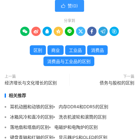
赞(
0
)

分享到









区别
商业
工业品
消费品
消费品与工业品的区别
上一篇
下一篇
经济增长与文化增长的区别
债务与股权的区别
相关推荐
耳机动圈和动铁的区别
内存DDR4和DDR5的区别
冰箱风冷和直冷的区别
洗衣机波轮和滚筒的区别
落地扇和塔扇的区别
电磁炉和电陶炉的区别
键盘青轴和红轴的区别
显示器IPS和OLED的区别