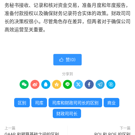
务秘书接收、记录和核对资金交易，准备月度和年度报告，
准备付款授权以及确保财务记录符合实体的政策。财政司司
长的决策权很小。尽管角色存在差异，但两者对于确保公司
高效运营至关重要。
赞(
0
)

分享到









区别
司库
司库和财政司司长的区别
商业
财政司司长
上一篇
下一篇
GAAP 和预算基础之间的区别
ROI 和 ROE 的区别