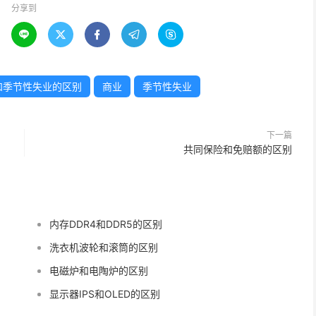
分享到





和季节性失业的区别
商业
季节性失业
下一篇
共同保险和免赔额的区别
内存DDR4和DDR5的区别
洗衣机波轮和滚筒的区别
电磁炉和电陶炉的区别
显示器IPS和OLED的区别