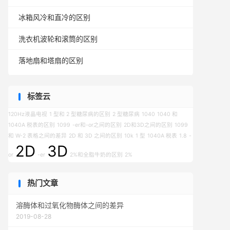
冰箱风冷和直冷的区别
洗衣机波轮和滚筒的区别
落地扇和塔扇的区别
标签云
120Hz液晶电视
1 型和 2 型糖尿病的区别
2 型糖尿病
1040
1040 和
1040A 税表的区别
1099
-er和-or之间的区别
2D和3D之间的区别
1099
和 W-2 表格之间的差异
2D 和 3D 之间的区别
10k
1 型
1040A 税表
1.8
-
2D
3D
or
-er
2%和全脂牛奶的区别
2%
热门文章
溶酶体和过氧化物酶体之间的差异
2019-08-28