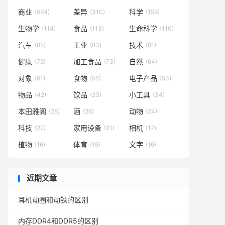
商业
差异
科学
(664)
(310)
(159)
生物学
食品
生命科学
(114)
(113)
(110)
汽车
工业
技术
(85)
(83)
(81)
健康
加工食品
自然
(79)
(73)
(64)
对象
食物
电子产品
(61)
(55)
(53)
物品
饮品
小工具
(42)
(35)
(34)
本田雅阁
酒
动物
(28)
(26)
(24)
科技
家用设备
相机
(22)
(21)
(17)
植物
体育
文字
(16)
(16)
(16)
近期文章
耳机动圈和动铁的区别
内存DDR4和DDR5的区别